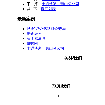
下一篇：
申通快递—萧山分公司
其 它：
返回列表
最新案例
酷仓宝WMS赋能论芳华
老金磨方
海明威渔具
蜘蛛网
申通快递—萧山分公司
关注我们
微信公众号
联系我们
杭州市滨江区
滨盛路1505号