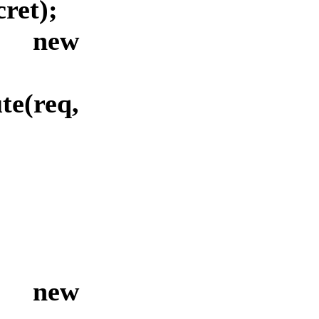
ret);
 new
te(req,
= new