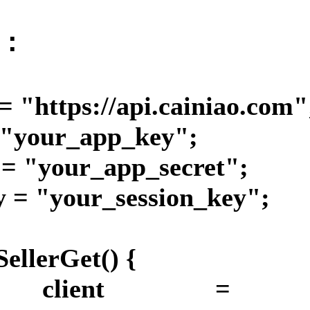
）：
 = "https://api.cainiao.com"
 "your_app_key";
 = "your_app_secret";
y = "your_session_key";
SellerGet() {
ent client =