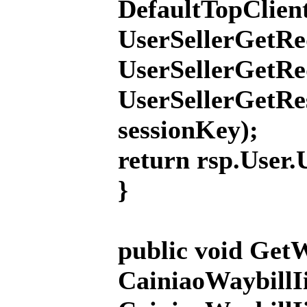
DefaultTopClient
UserSelle
UserSellerGetRe
UserSellerGetRe
sessionKey);
return rsp.User.
}
public void GetW
CainiaoWayb