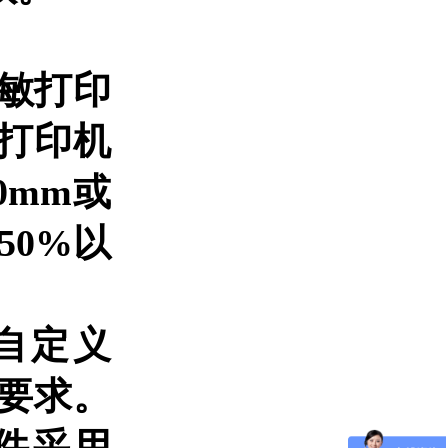
热敏打印
。打印机
0mm或
50%以
自定义
要求。
大件采用