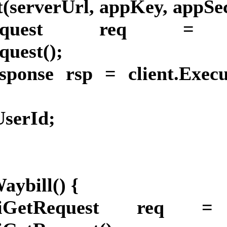
(serverUrl, appKey, appSec
rGetRequest req =
quest();
sponse rsp = client.Execu
UserId;
aybill() {
illIiGetRequest req 