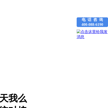
电 话 咨 询
400-088-6190
天我么