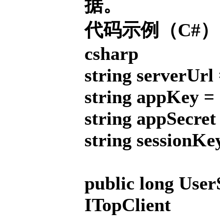
据。
代码示例（C#
csharp
string serverUrl
string appKey =
string appSecret
string sessionKe
public long User
ITopCli