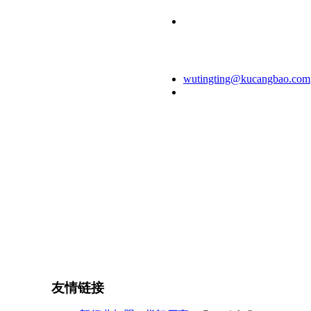
杭州市滨江区
滨盛路1505号
银丰大厦2606
室
wutingting@kucangbao.com
400-088-6190 或
0571-87995756
友情链接